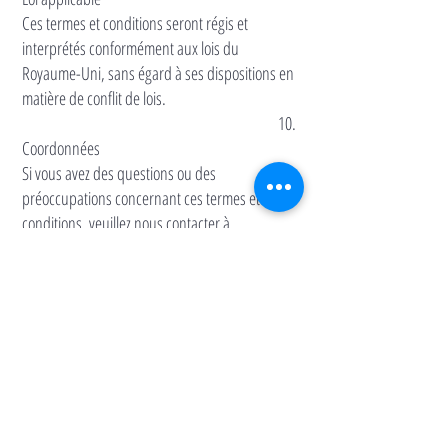
Ces termes et conditions seront régis et
interprétés conformément aux lois du
Royaume-Uni, sans égard à ses dispositions en
matière de conflit de lois.
10.
Coordonnées
Si vous avez des questions ou des
préoccupations concernant ces termes et
conditions, veuillez nous contacter à
info@anderlini.co.uk
En utilisant ce site Web, vous signifiez votre
acceptation de ces termes et conditions
d'utilisation. Si vous n'acceptez pas ces
conditions, veuillez ne pas utiliser ce site Web.
POUR CONTACTER NOTRE ÉQUIPE